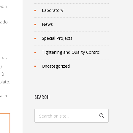
bili.
Laboratory
rado
News
Special Projects
Tightening and Quality Control
. Se
)
Uncategorized
più
olato.
a la
SEARCH