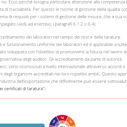
te no. Ecco perché bisogna particolare attenzione alla competenza (
ta di tracciabilità. Per questo le norme di gestione della qualità co
a di requisiti per i sistemi di gestione delle misure, che a sua vo
mpiegato (vedi, ad esempio, i paragrafi 6.1.2 o 6.4).
ccreditamento dei laboratori nel campo dei test e delle tarature.
ità e funzionamento uniforme dei laboratori ed è applicabile a tutte
tato sviluppato con l’obiettivo di promuovere la fiducia nel lavoro d
governativa degli auditor. Gli accreditamenti da parte di autorità
c. sono riconosciuti a livello internazionale attraverso accordi e
zioni degli organismi accreditati nei loro rispettivi ambiti. Questo app
industria dell’esportazione che difficilmente può essere sottovalut
 certificati di taratura”
)