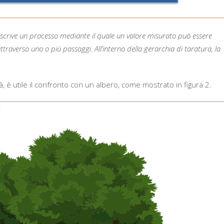
descrive un processo mediante il quale un valore misurato può essere
ttraverso uno o più passaggi. All’interno della gerarchia di taratura, la
tà, è utile il confronto con un albero, come mostrato in figura 2.