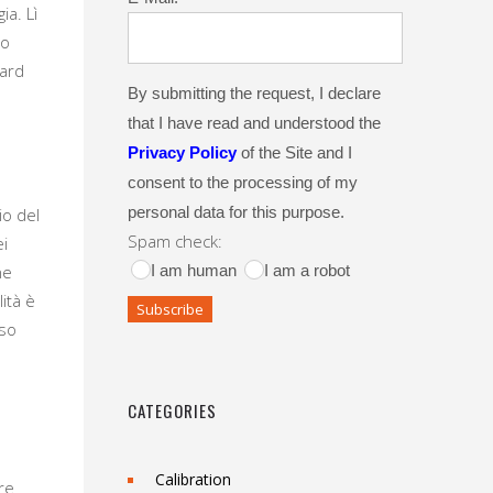
ia. Lì
to
dard
By submitting the request, I declare
that I have read and understood the
Privacy Policy
of the Site and I
consent to the processing of my
personal data for this purpose.
io del
Spam check:
ei
ne
I am human
I am a robot
ità è
rso
CATEGORIES
Calibration
re