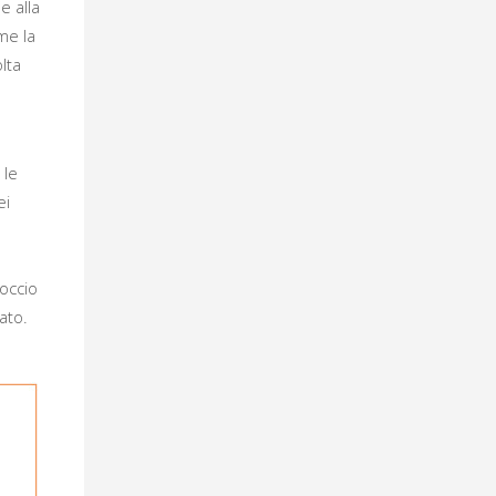
e alla
me la
lta
 le
ei
roccio
ato.