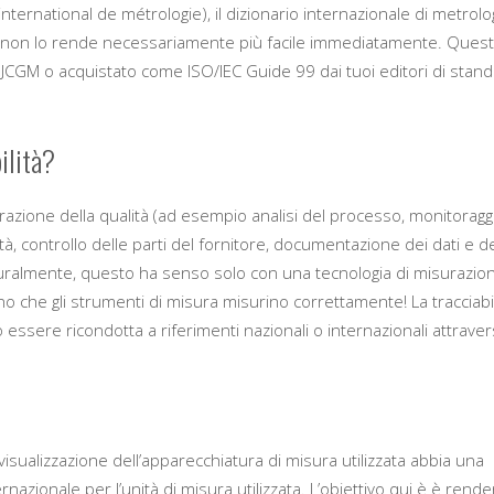
ernational de métrologie), il dizionario internazionale di metrolog
 che non lo rende necessariamente più facile immediatamente. Ques
JCGM o acquistato come ISO/IEC Guide 99 dai tuoi editori di stan
ilità?
azione della qualità (ad esempio analisi del processo, monitoragg
tà, controllo delle parti del fornitore, documentazione dei dati e d
 Naturalmente, questo ha senso solo con una tecnologia di misurazio
o che gli strumenti di misura misurino correttamente! La tracciabil
 essere ricondotta a riferimenti nazionali o internazionali attrave
 visualizzazione dell’apparecchiatura di misura utilizzata abbia una
azionale per l’unità di misura utilizzata. L’obiettivo qui è è rende