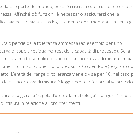
e da che parte del mondo, perché i risultati ottenuti sono compara
urezza. Affinché ciò funzioni, è necessario assicurarsi che la
erifica, sia nota e sia stata adeguatamente documentata. Un certo g
i misura dipende dalla tolleranza ammessa (ad esempio per uno
urva di coppia residua nel test della capacità di processo). Se la
o di misura molto semplice o uno con un’incertezza di misura ampia
strumenti di misurazione molto precisi. La Golden Rule (regola d’oro
to. L’entità del range di tolleranza viene divisa per 10, nel caso 
 la cui incertezza di misura è leggermente inferiore al valore calc
ature è seguire la “regola d’oro della metrologia”. La figura 1 mostr
i misura in relazione ai loro riferimenti.