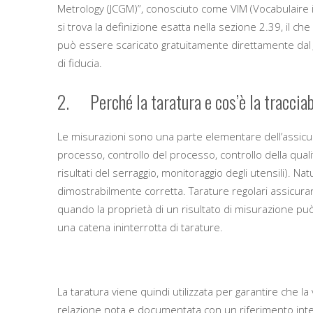
Metrology (JCGM)”, conosciuto come VIM (Vocabulaire int
si trova la definizione esatta nella sezione 2.39, il
può essere scaricato gratuitamente direttamente dal 
di fiducia.
2. Perché la taratura e cos’è la tracciab
Le misurazioni sono una parte elementare dell’assicur
processo, controllo del processo, controllo della quali
risultati del serraggio, monitoraggio degli utensili).
dimostrabilmente corretta. Tarature regolari assicuran
quando la proprietà di un risultato di misurazione può
una catena ininterrotta di tarature.
La taratura viene quindi utilizzata per garantire che la
relazione nota e documentata con un riferimento intern