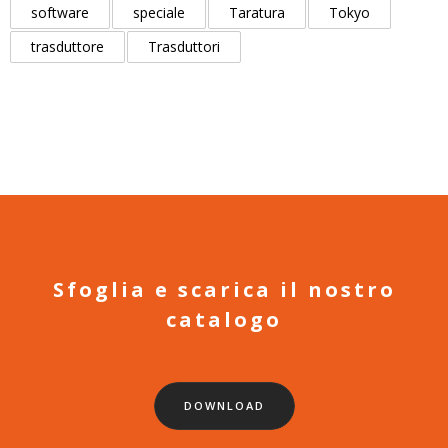
software
speciale
Taratura
Tokyo
trasduttore
Trasduttori
Sfoglia e scarica il nostro
catalogo
DOWNLOAD