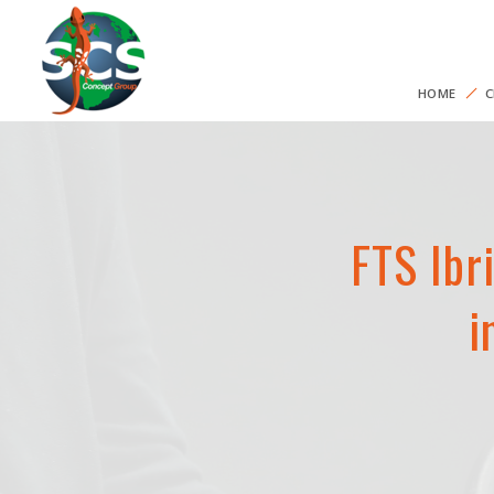
HOME
C
FTS Ibri
i