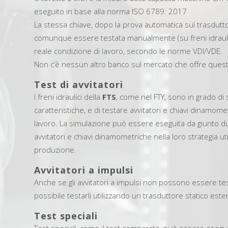
eseguito in base alla norma ISO 6789: 2017
La stessa chiave, dopo la prova automatica sul trasdutt
comunque essere testata manualmente (su freni idraul
reale condizione di lavoro, secondo le norme VDI/VDE.
Non c’è nessun altro banco sul mercato che offre ques
Test di avvitatori
I freni idraulici della
FTS
, come nel FTY, sono in grado di s
caratteristiche, e di testare avvitatori e chiavi dinamomet
lavoro. La simulazione può essere eseguita da giunto d
avvitatori e chiavi dinamometriche nella loro strategia uti
produzione.
Avvitatori a impulsi
Anche se gli avvitatori a impulsi non possono essere test
possibile testarli utilizzando un trasduttore statico est
Test speciali