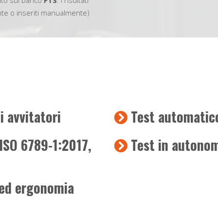
uito sul banco
FTS
. I risultati
nte o inseriti manualmente)
i avvitatori
Test automatic
 ISO 6789-1:2017,
Test in autonom
i ed ergonomia