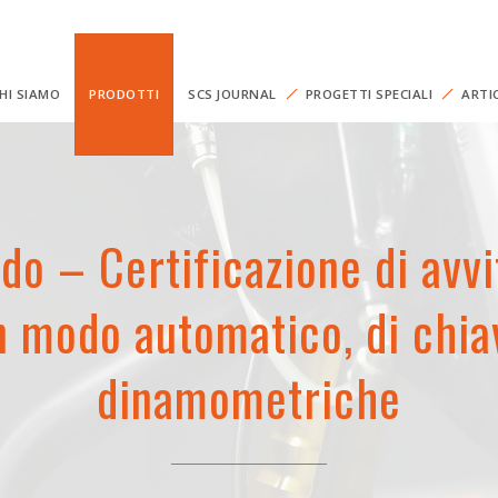
HI SIAMO
PRODOTTI
SCS JOURNAL
PROGETTI SPECIALI
ARTI
do – Certificazione di avvi
n modo automatico, di chia
dinamometriche