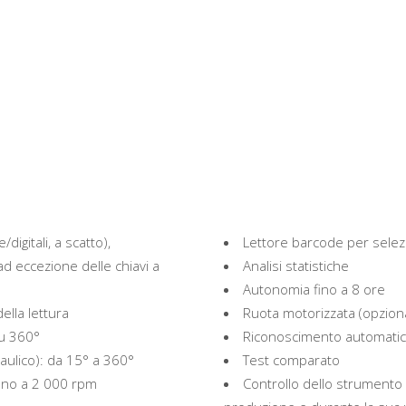
digitali, a scatto),
Lettore barcode per selez
ad eccezione delle chiavi a
Analisi statistiche
Autonomia fino a 8 ore
ella lettura
Ruota motorizzata (opzion
su 360°
Riconoscimento automatic
aulico): da 15° a 360°
Test comparato
fino a 2 000 rpm
Controllo dello strumento 