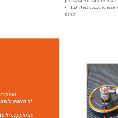
produzione e durante la sua 
Tutti i test possono essere 
banco
 coppia
della barra di
te la coppia se