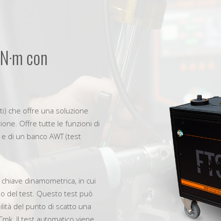
 N·m con
ati) che offre una soluzione
ione. Offre tutte le funzioni di
) e di un banco AWT (test
a chiave dinamometrica, in cui
io del test. Questo test può
bilità del punto di scatto una
Cmk. Il test automatico viene