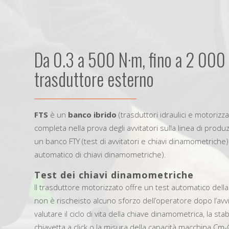
Da 0.3 a 500 N·m, fino a 2 000
trasduttore esterno
FTS
è un
banco ibrido
(trasduttori idraulici e motorizz
completa nella prova degli avvitatori sulla linea di produz
un banco FTY (test di avvitatori e chiavi dinamometriche
automatico di chiavi dinamometriche).
Test dei chiavi dinamometriche
Il trasduttore motorizzato offre un test automatico dell
non è rischeisto alcuno sforzo dell’operatore dopo l’avv
valutare il ciclo di vita della chiave dinamometrica, la sta
chiavetta a click o la misura della capacità macchina Cm-