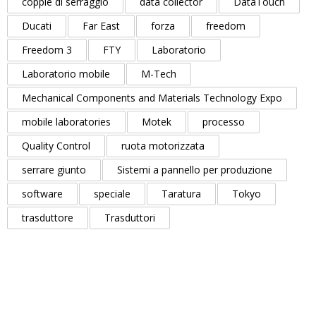
coppie di serraggio
data collector
DataTouch
Ducati
Far East
forza
freedom
Freedom 3
FTY
Laboratorio
Laboratorio mobile
M-Tech
Mechanical Components and Materials Technology Expo
mobile laboratories
Motek
processo
Quality Control
ruota motorizzata
serrare giunto
Sistemi a pannello per produzione
software
speciale
Taratura
Tokyo
trasduttore
Trasduttori