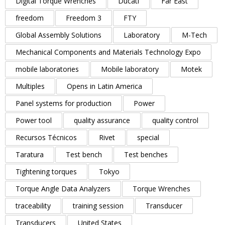
Digital Torque Wrenches
Ducati
Far East
freedom
Freedom 3
FTY
Global Assembly Solutions
Laboratory
M-Tech
Mechanical Components and Materials Technology Expo
mobile laboratories
Mobile laboratory
Motek
Multiples
Opens in Latin America
Panel systems for production
Power
Power tool
quality assurance
quality control
Recursos Técnicos
Rivet
special
Taratura
Test bench
Test benches
Tightening torques
Tokyo
Torque Angle Data Analyzers
Torque Wrenches
traceability
training session
Transducer
Transducers
United States