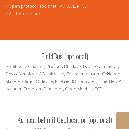
• Open protocol, Toolsnet, IPM, XML, PFCS
• 2 Ethernet ports
FieldBus (optional)
Profibus DP master, Profibus DP slave, DeviceNet master,
DeviceNet slave, CC-Link slave, CANopen master, CANopen
slave, Profinet IO device, Profinet IO controller, EtherNet/IP
scanner, EtherNet/IP adapter, Open Modbus/TCP
Kompatibel mit Geolocation (optional)