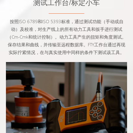
测试工作台/标定小车
按照ISO 6789和ISO 5393标准，通过测试功能（手动或自
动）及校准，对生产线上的所有动力工具和扳手进行测试
（Cm-Cmk和统计控制）。动力工具产生的扭矩和角度测试。
保存结果和曲线，并传输至远程数据库。FTY工作台通过再现
实际拧紧情况，在与真实使用中同样的条件下测试该工具。
- 测试所有动力工具和扳手
- 测试和校准符合ISO 6789 和 ISO 5393标准
- 工具的扭矩和角度测量
- Cm-Cmk、Cp-Cpk统计和报告
- 将结果和踪迹传输至外部数据库