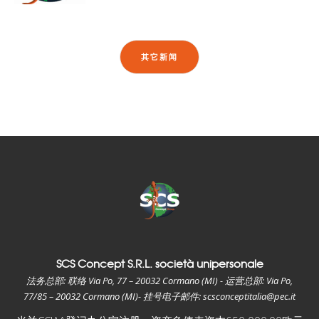
其它新闻
SCS Concept S.R.L. società unipersonale
法务总部: 联络 Via Po, 77 – 20032 Cormano (MI) - 运营总部: Via Po,
77/85 – 20032 Cormano (MI)- 挂号电子邮件: scsconceptitalia@pec.it