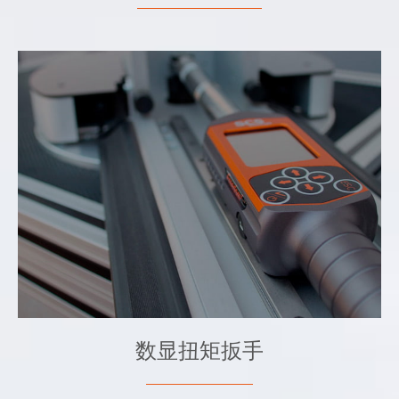
- 生产紧固
- 质量控制
- 已紧固接头的残余扭矩测量
- Cp-Cpk 统计和报告
- 数据可追溯性
- 将结果和踪迹无线传输至外部数据库
数显扭矩扳手