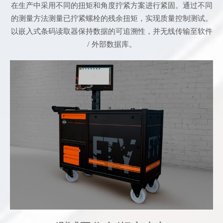
在生产中采用不同的扭矩和角度拧紧方案进行紧固。通过不同
的测量方法测量已拧紧螺栓的残余扭矩，实现质量控制测试。
以嵌入式条码读取器保持数据的可追溯性，并无线传输至软件
/ 外部数据库。
- 测试所有动力工具和扳手
- 测试（手动或自动）和校准符合ISO 6789 和
ISO 5393标准
- Cm-Cmk 统计和报告
- 接头扭矩 / 角度的仿真
- 工具的扭矩和角度测量
- 将结果和踪迹传输至外部数据库