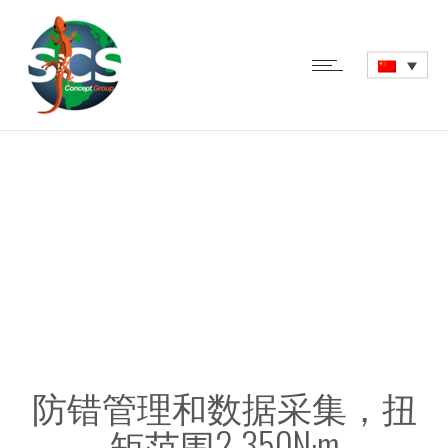
CL/CLS – 无线咔嚓扳
手
防错管理和数据采集，扭
矩范围2-350N·m