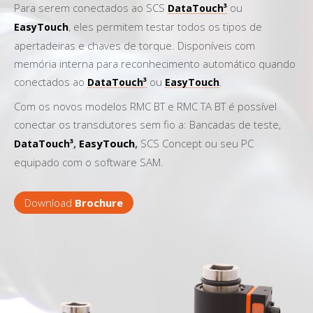
Para serem conectados ao SCS
ou
DataTouch³
, eles permitem testar todos os tipos de
EasyTouch
apertadeiras e chaves de torque. Disponíveis com
memória interna para reconhecimento automático quando
conectados ao
ou
.
DataTouch³
EasyTouch
Com os novos modelos RMC BT e RMC TA BT é possível
conectar os transdutores sem fio a: Bancadas de teste,
,
EasyTouch
,
SCS Concept ou seu PC
DataTouch³
equipado com o software SAM.
Download
Brochure