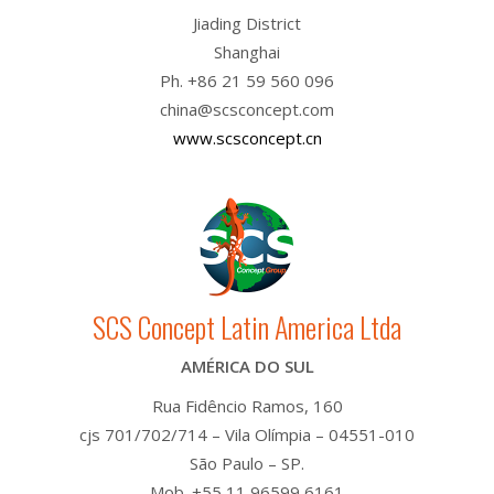
Jiading District
Shanghai
Ph. +86 21 59 560 096
china@scsconcept.com
www.scsconcept.cn
SCS Concept Latin America Ltda
AMÉRICA DO SUL
Rua Fidêncio Ramos, 160
cjs 701/702/714 – Vila Olímpia – 04551-010
São Paulo – SP.
Mob. +55 11 96599 6161