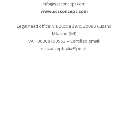
info@scsconcept.com
www.scsconcept.com
Legal head office: via Zucchi 39/c, 20095 Cusano
Milanino (MI)
VAT 06388790963 – Certified email:
scsconceptitalia@pec.it
EUROPA
(ITÁLIA, ESLOVÊNIA, ÁUSTRIA, IRLANDA,
ISLÂNDIA, REPÚBLICA TCHECA, ESLOVÁQUIA,
ROMÊNIA, BULGÁRIA, CROÁCIA, SÉRVIA, BÓSNIA,
LITUÂNIA, ESTÔNIA, LETÓNIA, GRÉCIA, ALBÂNIA)
ÁSIA
(RÚSSIA, CAZAQUISTÃO, SUDESTE DA ÁSIA,
ÍNDIA, PAQUISTÃO, TURQUIA, IRÃ, JAPÃO, COREIA)