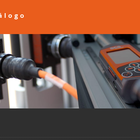
álogo