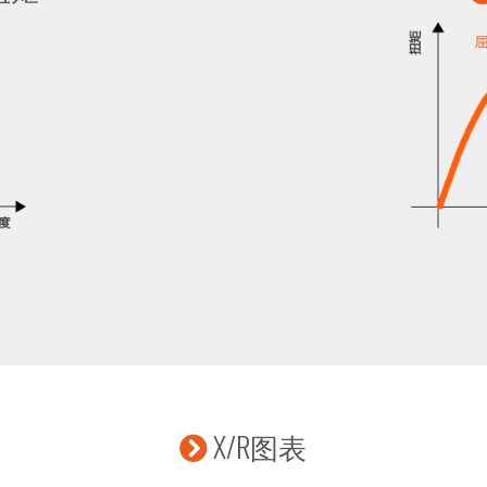
X/R图表