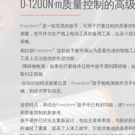
0-1200N·m质量控制的
4
Freedom
是一款完美的扳手，可用于拧紧过程的质量控
测量，也可作为生产线上电动工具的备用工具，以及小批
策略。
3
相比较Freedom
, 这款扳手被市场认为是最先进的智能
工具上无法提供的先进功能：
–障碍物检测：如果在拧紧操作过程中扳手遇到障碍物，
取纠正措施
4
-自动识别错误握紧位置：Freedom
扳手能检测操作员手
确，则提供警告信息。
3
这些特点，再结合Freedom
扳手中已有的功能，使Freed
和质量控制的新参考。
扳手硬件已经完全重新设计，包括主菜单界面，与新的彩
杆减轻了重量，提高了人体工效学。它提供集成的条形码