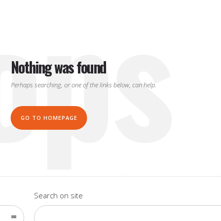
ops
Nothing was found
Perhaps searching, or one of the links below, can help.
GO TO HOMEPAGE
Search on site