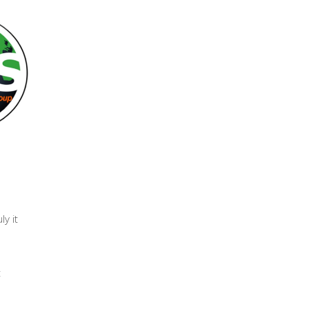
y it
t