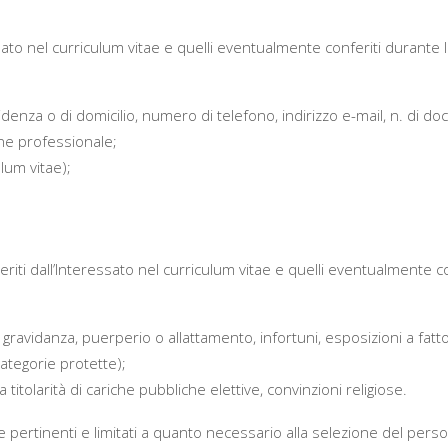
ressato nel curriculum vitae e quelli eventualmente conferiti durante 
idenza o di domicilio, numero di telefono, indirizzo e-mail, n. di do
one professionale;
lum vitae);
seriti dall’Interessato nel curriculum vitae e quelli eventualmente c
, gravidanza, puerperio o allattamento, infortuni, esposizioni a fattori
tegorie protette);
titolarità di cariche pubbliche elettive, convinzioni religiose.
ente pertinenti e limitati a quanto necessario alla selezione del per