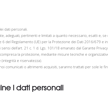
ei dati personali.
te, adeguati, pertinenti e limitati a quanto necessario, esatti e, se n
. 5 e 6 del Regolamento (UE) per la Protezione dei Dati 2016/679 e 
 ai sensi dell’art. 21 c. 1 d. Lgs. 101/18 emanato dal Garante Privacy
 compresa la protezione, mediante misure tecniche e organizzative a
 (integrità e riservatezza).
 a noi comunicati o altrimenti acquisiti, saranno trattati per sole le f
ine i dati personali