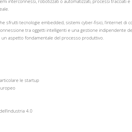
temi interconnessi, robotizzati o automatizzati, processi tracciati e
eale.
che sfrutti tecnologie embedded, sistemi cyber-fisici, l’internet di 
 connessione tra oggetti intelligenti e una gestione indipendente de
ono un aspetto fondamentale del processo produttivo.
articolare le startup
 europeo
ll’industria 4.0