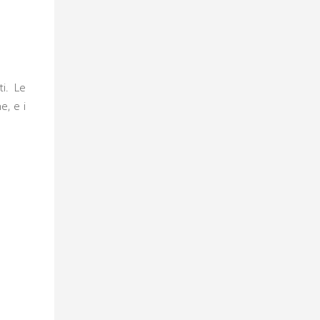
i. Le
e, e i