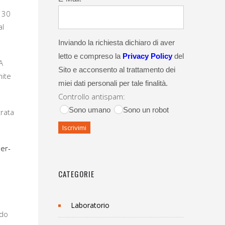
l 30
al
Inviando la richiesta dichiaro di aver
letto e compreso la
Privacy Policy
del
 A
Sito e acconsento al trattamento dei
mite
miei dati personali per tale finalità.
Controllo antispam:
Sono umano
Sono un robot
trata
per-
CATEGORIE
Laboratorio
ndo