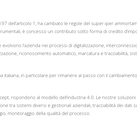
197 dell’articolo 1, ha cambiato le regole del super-iper ammorta
strumentali, è concesso un contributo sotto forma di credito d’imp
he evolvono l’azienda nei processi di digitalizzazione, interconnessi
azione, riconoscimento automatico, marcatura e tracciabilità, sis
tria italiana, in particolare per rimanere al passo con il cambiament
oncept, rispondono al modello dell’industria 4.0. Le nostre soluzioni
tra sistemi diversi e gestionali aziendali, tracciabilità dei dati su
io, monitoraggio della qualità del processo.