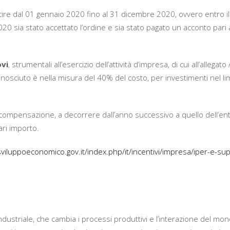
artire dal 01 gennaio 2020 fino al 31 dicembre 2020, ovvero entro i
0 sia stato accettato l’ordine e sia stato pagato un acconto pari 
ovi
, strumentali all’esercizio dell’attività d’impresa, di cui all’allegato
onosciuto è nella misura del 40% del costo, per investimenti nel li
 compensazione, a decorrere dall’anno successivo a quello dell’en
ari importo.
viluppoeconomico.gov.it/index.php/it/incentivi/impresa/iper-e-su
 industriale, che cambia i processi produttivi e l’interazione del mo